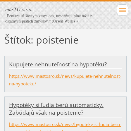
mášTO s.r.o.
„Peniaze sú šiestym zmyslom, umožňujú plne ťažiť z
ostatných piatich zmyslov.“ (Orson Welles )
Štítok: poistenie
Kupujete nehnuteľnosť na hypotéku?
https://www.mastosro.sk/news/kupujete-nehnutelnost-
na-hypoteku/
Hypotéky si ľudia berú automaticky.
Zabúdajú však na poistenie?
https://www.mastosro.sk/news/hypoteky-si-ludia-beru-