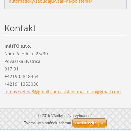
automaticky-zabudaju-vsak-na-poistenie/
Kontakt
mášTO s.r.o.
Nám. A. Hlinku 25/30
Považská Bystrica
017 01
+421902818464
+421911353030
tomas.stefina8@gmail.com asistent.mastosro@gmail.com
© 2015 Všetky práva vyhradené.
Tvorba web stránok zdarma