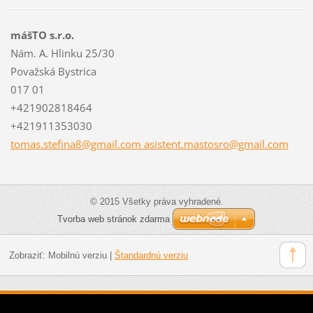
mášTO s.r.o.
Nám. A. Hlinku 25/30
Považská Bystrica
017 01
+421902818464
+421911353030
tomas.stefina8@gmail.com asistent.mastosro@gmail.com
© 2015 Všetky práva vyhradené.
Tvorba web stránok zdarma
Zobraziť:
Mobilnú verziu
|
Štandardnú verziu