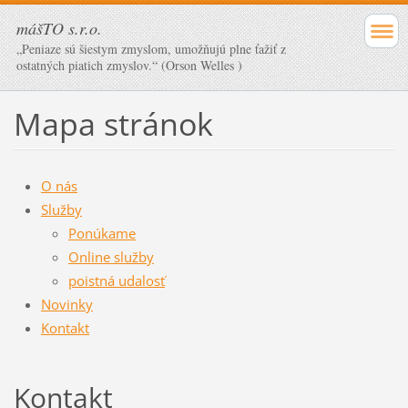
mášTO s.r.o.
„Peniaze sú šiestym zmyslom, umožňujú plne ťažiť z
ostatných piatich zmyslov.“ (Orson Welles )
Mapa stránok
O nás
Služby
Ponúkame
Online služby
poistná udalosť
Novinky
Kontakt
Kontakt